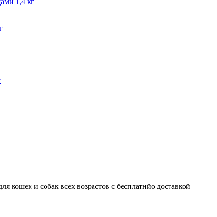
ами 1,4 кг
г
г
для кошек и собак всех возрастов с бесплатнйо доставкой