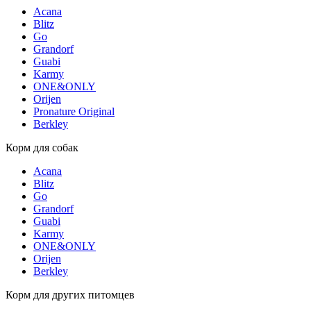
Acana
Blitz
Go
Grandorf
Guabi
Karmy
ONE&ONLY
Orijen
Pronature Original
Berkley
Корм для собак
Acana
Blitz
Go
Grandorf
Guabi
Karmy
ONE&ONLY
Orijen
Berkley
Корм для других питомцев